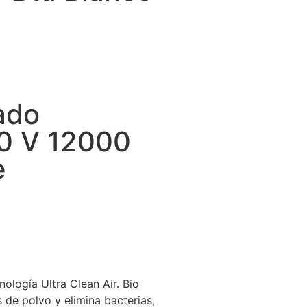
ado
10 V 12000
e
nología Ultra Clean Air. Bio
as de polvo y elimina bacterias,