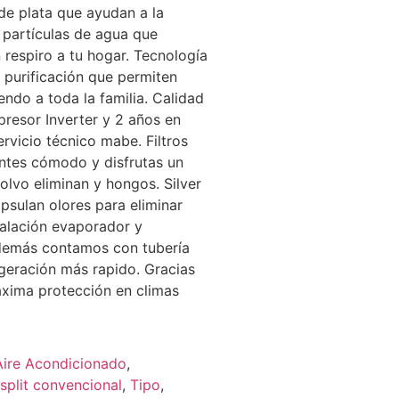
de plata que ayudan a la
 partículas de agua que
 respiro a tu hogar. Tecnología
 purificación que permiten
endo a toda la familia. Calidad
resor Inverter y 2 años en
vicio técnico mabe. Filtros
ientes cómodo y disfrutas un
polvo eliminan y hongos. Silver
psulan olores para eliminar
stalación evaporador y
demás contamos con tubería
geración más rapido. Gracias
áxima protección en climas
Aire Acondicionado
,
split convencional
,
Tipo
,