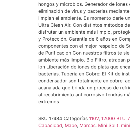
hongos y microbios. Generador de iones 
eliminación de virus y bacterias mediante
limpian el ambiente. Es momento darle un
Ultra Clean Air. Con distintos métodos de
disfrutar un ambiente más limpio, protegi
y Protección. Garantía de 6 años en Comp
componentes con el mejor respaldo de Ser
de Purificación Con nuestros filtros te s
ambiente más limpio. Bio Filtro, atrapan 
Ion Liberación de iones de plata que enca
bacterias. Tuberia en Cobre: El Kit de in
condensador son totalmente en cobre, a
acanalada que brinda un proceso de refri
al recubrimiento anticorrosivo tendrás m
extremos
SKU
17484
Categorías
110V
,
12000 BTU
,
Capacidad
,
Mabe
,
Marcas
,
Mini Split
,
mini