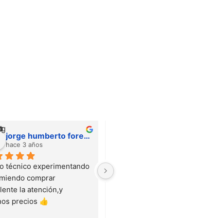
jorge humberto forero
IVAN DAZA
hace 3 años
hace 3 años
 técnico experimentando 
Me encanta su servicio y muy 
miendo comprar 
buenos productos
ente la atención,y 
os precios 👍