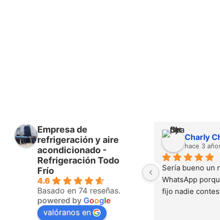
Empresa de
Charly C
refrigeración y aire
hace 3 año
acondicionado -
Refrigeración Todo
Sería bueno un 
Frío
WhatsApp porque
4.6
Basado en 74 reseñas.
fijo nadie contes
powered by
G
o
o
g
l
e
valóranos en