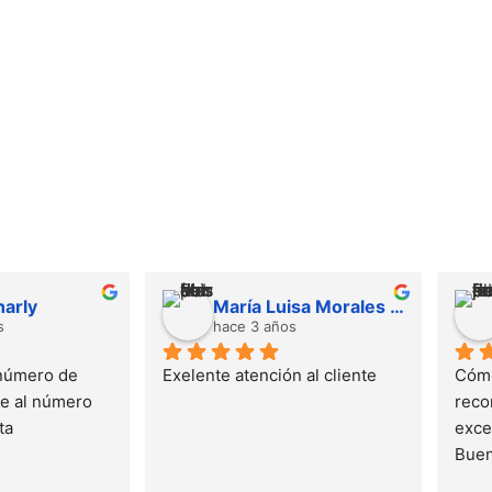
harly
María Luisa Morales cordoba
s
hace 3 años
número de 
Exelente atención al cliente
Cómo
 al número 
reco
ta
excel
Buen