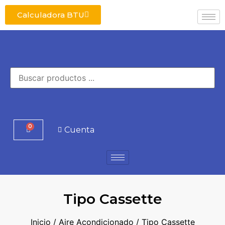
Calculadora BTU
0
Cuenta
Tipo Cassette
Inicio
/
Aire Acondicionado
/ Tipo Cassette