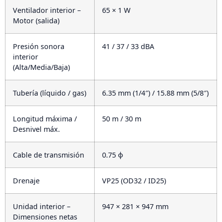
Ventilador interior –
65 × 1 W
Motor (salida)
Presión sonora
41 / 37 / 33 dBA
interior
(Alta/Media/Baja)
Tubería (líquido / gas)
6.35 mm (1/4″) / 15.88 mm (5/8″)
Longitud máxima /
50 m / 30 m
Desnivel máx.
Cable de transmisión
0.75 ϕ
Drenaje
VP25 (OD32 / ID25)
Unidad interior –
947 × 281 × 947 mm
Dimensiones netas