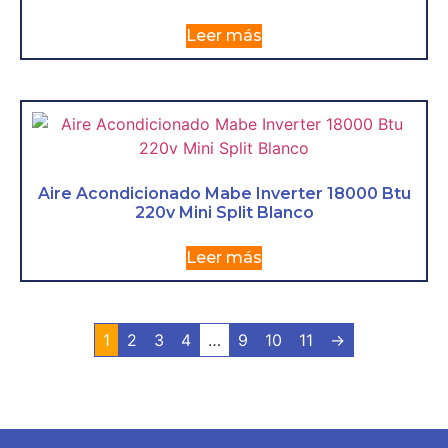
Leer más
Aire Acondicionado Mabe Inverter 18000 Btu
220v Mini Split Blanco
Leer más
1
2
3
4
…
9
10
11
→