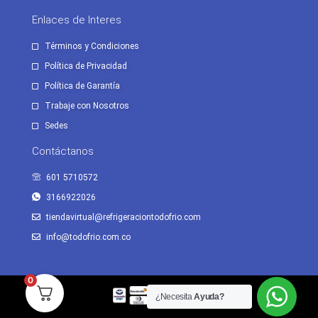
Enlaces de Interes
Términos y Condiciones
Política de Privacidad
Política de Garantía
Trabaje con Nosotros
Sedes
Contáctanos
601 5710572
3166922026
tiendavirtual@refrigeraciontodofrio.com
info@todofrio.com.co
0
¿Necesita
Ayuda?