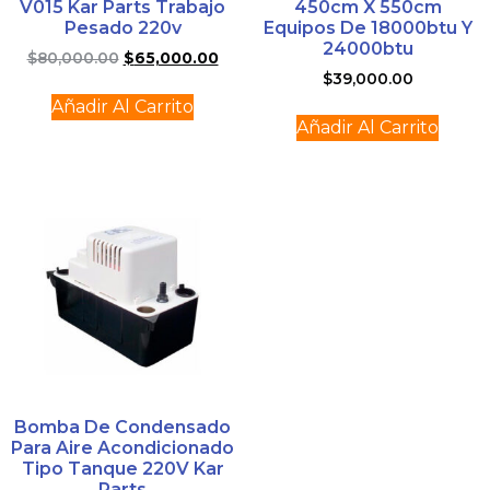
V015 Kar Parts Trabajo
450cm X 550cm
Pesado 220v
Equipos De 18000btu Y
24000btu
$
80,000.00
$
65,000.00
$
39,000.00
Añadir Al Carrito
Añadir Al Carrito
Bomba De Condensado
Para Aire Acondicionado
Tipo Tanque 220V Kar
Parts