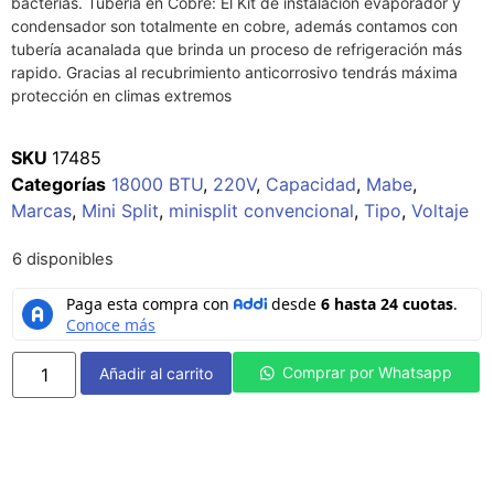
bacterias. Tuberia en Cobre: El Kit de instalación evaporador y
condensador son totalmente en cobre, además contamos con
tubería acanalada que brinda un proceso de refrigeración más
rapido. Gracias al recubrimiento anticorrosivo tendrás máxima
protección en climas extremos
SKU
17485
Categorías
18000 BTU
,
220V
,
Capacidad
,
Mabe
,
Marcas
,
Mini Split
,
minisplit convencional
,
Tipo
,
Voltaje
6 disponibles
Comprar por Whatsapp
Añadir al carrito