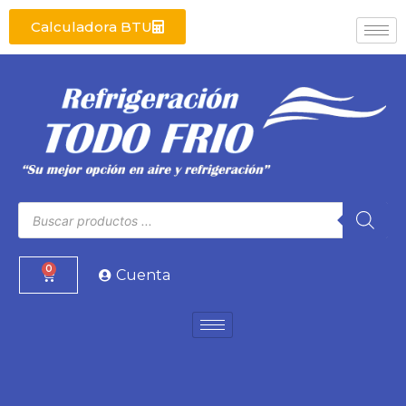
Calculadora BTU
0
Cuenta