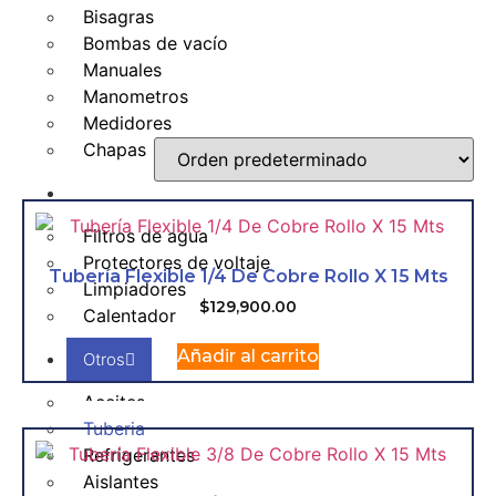
Bisagras
Bombas de vacío
Manuales
Manometros
Medidores
Chapas
Hogar
Filtros de agua
Protectores de voltaje
Tubería Flexible 1/4 De Cobre Rollo X 15 Mts
Limpiadores
$
129,900.00
Calentador
Añadir al carrito
Otros
Aceites
Tuberia
Refrigerantes
Aislantes