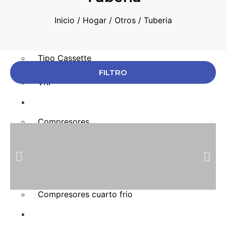
Minisplit Convencional
Inicio
/
Hogar
/
Otros
/ Tuberia
Minisplit Inverter
Cortinas de Aire
Piso Techo
Tipo Cassette
Multisplit
FILTRO
VRF
Refrigeración
Compresores
Evaporadores
Unidades
Condensadoras
Semihermeticos
Cuartos Frios
Compresores cuarto frio
Herramientas