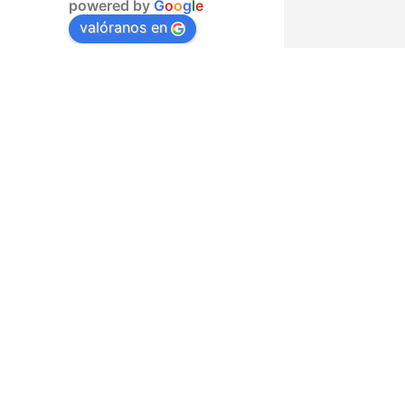
powered by
G
o
o
g
l
e
valóranos en