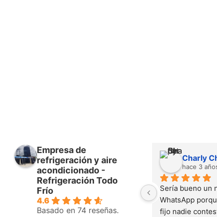
Empresa de
Charly C
refrigeración y aire
hace 3 año
acondicionado -
Refrigeración Todo
Sería bueno un 
Frío
WhatsApp porque
4.6
Basado en 74 reseñas.
fijo nadie contes