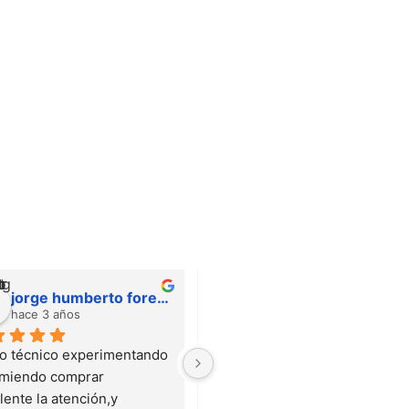
jorge humberto forero
IVAN DAZA
hace 3 años
hace 3 años
 técnico experimentando 
Me encanta su servicio y muy 
miendo comprar 
buenos productos
ente la atención,y 