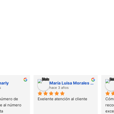
harly
María Luisa Morales cordoba
s
hace 3 años
número de 
Exelente atención al cliente
Cómo
 al número 
reco
ta
excel