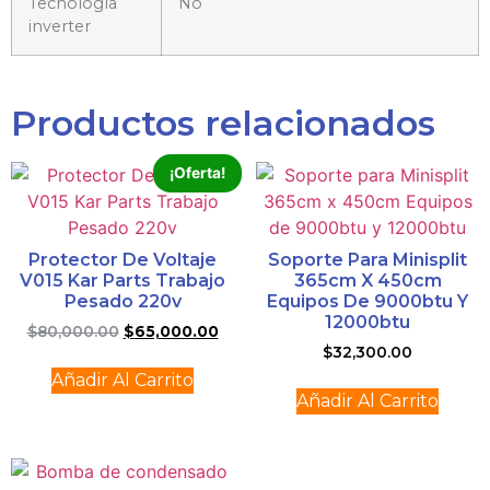
Tecnología
No
inverter
Productos relacionados
¡Oferta!
Protector De Voltaje
Soporte Para Minisplit
V015 Kar Parts Trabajo
365cm X 450cm
Pesado 220v
Equipos De 9000btu Y
12000btu
$
80,000.00
$
65,000.00
$
32,300.00
Añadir Al Carrito
Añadir Al Carrito