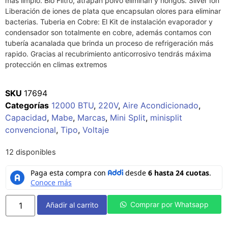
más limpio. Bio Filtro, atrapan polvo eliminan y hongos. Silver Ion
Liberación de iones de plata que encapsulan olores para eliminar
bacterias. Tuberia en Cobre: El Kit de instalación evaporador y
condensador son totalmente en cobre, además contamos con
tubería acanalada que brinda un proceso de refrigeración más
rapido. Gracias al recubrimiento anticorrosivo tendrás máxima
protección en climas extremos
SKU
17694
Categorías
12000 BTU
,
220V
,
Aire Acondicionado
,
Capacidad
,
Mabe
,
Marcas
,
Mini Split
,
minisplit
convencional
,
Tipo
,
Voltaje
12 disponibles
Comprar por Whatsapp
Añadir al carrito