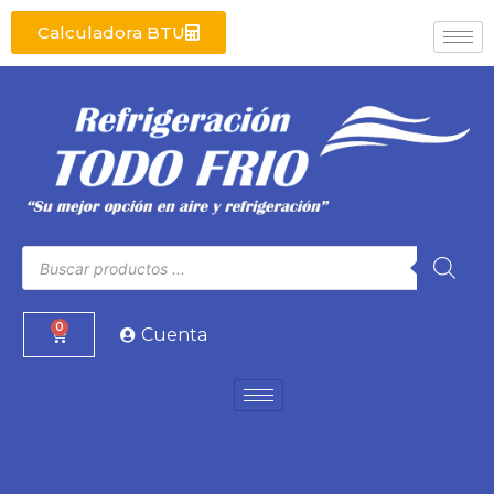
Calculadora BTU
0
Cuenta