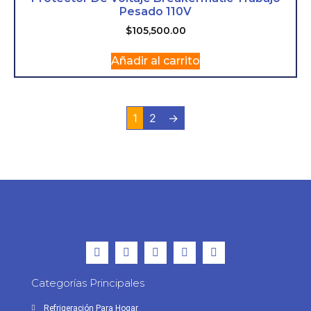
Pesado 110V
$
105,500.00
Añadir al carrito
1
2
→
Categorías Principales
Refrigeración Para Hogar