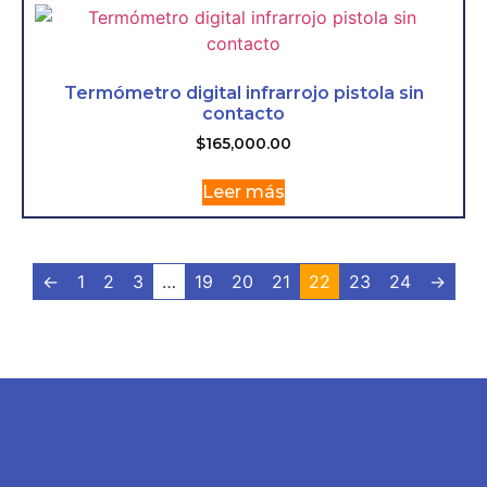
Termómetro digital infrarrojo pistola sin
contacto
$
165,000.00
Leer más
←
1
2
3
…
19
20
21
22
23
24
→