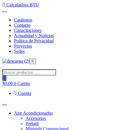
Ir
Calculadora BTU
al
contenido
Catálogos
Contacto
Capacitaciones
Actualidad y Noticias
Política de Privacidad
Proyectos
Sedes
X
Búsqueda
de
productos
$
0.00
0
Carrito
Cuenta
Aire Acondicionados
Accesorios
Portatil
Minisplit Convencional