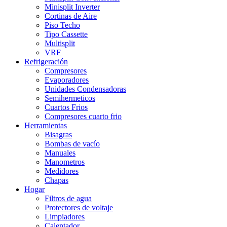
Minisplit Inverter
Cortinas de Aire
Piso Techo
Tipo Cassette
Multisplit
VRF
Refrigeración
Compresores
Evaporadores
Unidades Condensadoras
Semihermeticos
Cuartos Frios
Compresores cuarto frio
Herramientas
Bisagras
Bombas de vacío
Manuales
Manometros
Medidores
Chapas
Hogar
Filtros de agua
Protectores de voltaje
Limpiadores
Calentador