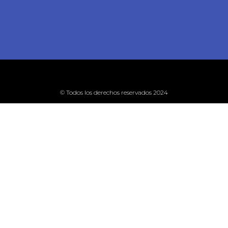
© Todos los derechos reservados 2024