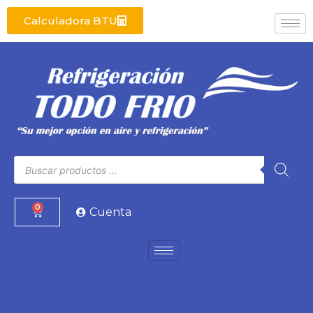
Calculadora BTU
0
Cuenta