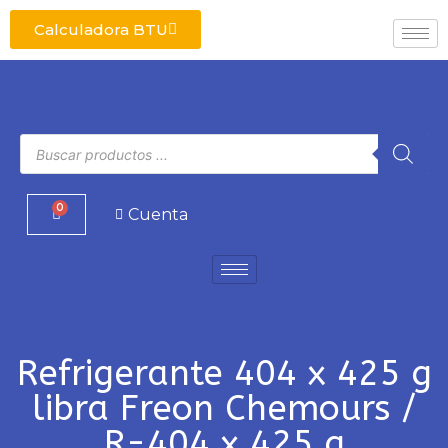
Calculadora BTU
0
Cuenta
Refrigerante 404 x 425 g
libra Freon Chemours /
R-404 x 425 g