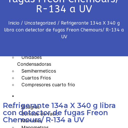
Piso Techo
R-134 a UV
Tipo Cassette
Multisplit
VRF
Inicio
/
Uncategorized
/ Refrigerante 134a X 340 g
libra con detector de fugas Freon Chemours/ R-134 a
Refrigeración
UV
Compresores
Evaporadores
Unidades
Condensadoras
Semihermeticos
Cuartos Frios
Compresores cuarto frio
Herramientas
Refrigerante 134a X 340 g libra
Bisagras
con detector de fugas Freon
Bombas de vacío
Chemours/ R-134 a UV
Manuales
Manometros