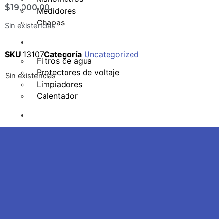
$
19,000.00
Medidores
Chapas
Sin existencias
Hogar
SKU
13107
Categoría
Uncategorized
Filtros de agua
Protectores de voltaje
Sin existencias
Limpiadores
Calentador
Otros
Aceites
Tuberia
Refrigerantes
Aislantes
Termometros