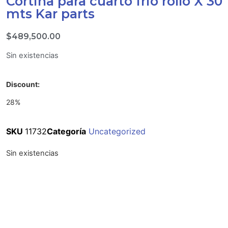
Cortina para cuarto frio rollo X 30
mts Kar parts
$
489,500.00
Sin existencias
Discount:
28%
SKU
11732
Categoría
Uncategorized
Sin existencias