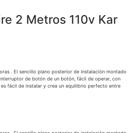
ire 2 Metros 110v Kar
o
l
ras . El sencillo plano posterior de instalación montado
,000.00.
interruptor de botón de un botón, fácil de operar, con
s fácil de instalar y crea un equilibrio perfecto entre
ras . El sencillo plano posterior de instalación montado