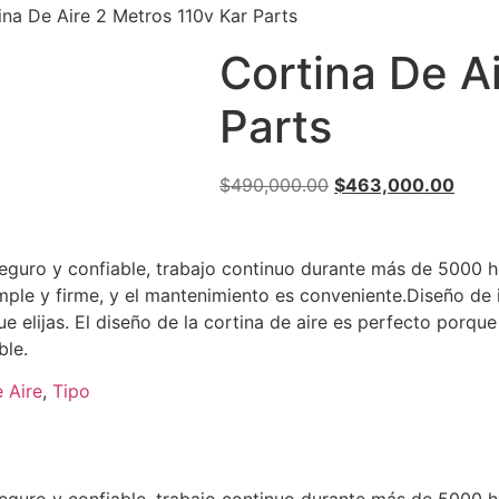
ina De Aire 2 Metros 110v Kar Parts
Cortina De A
Parts
El
El
$
490,000.00
$
463,000.00
precio
preci
original
actua
era:
es:
eguro y confiable, trabajo continuo durante más de 5000 ho
$490,000.00.
$463
mple y firme, y el mantenimiento es conveniente.Diseño de 
 elijas. El diseño de la cortina de aire es perfecto porque e
ble.
 Aire
,
Tipo
eguro y confiable, trabajo continuo durante más de 5000 ho