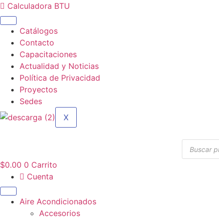
Ir
Calculadora BTU
al
contenido
Catálogos
Contacto
Capacitaciones
Actualidad y Noticias
Política de Privacidad
Proyectos
Sedes
X
Búsqueda
de
producto
$
0.00
0
Carrito
Cuenta
Aire Acondicionados
Accesorios