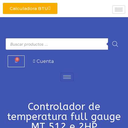
Calculadora BTU
0
Cuenta
Controlador de
temperatura full gauge
MT 512 e 2HP