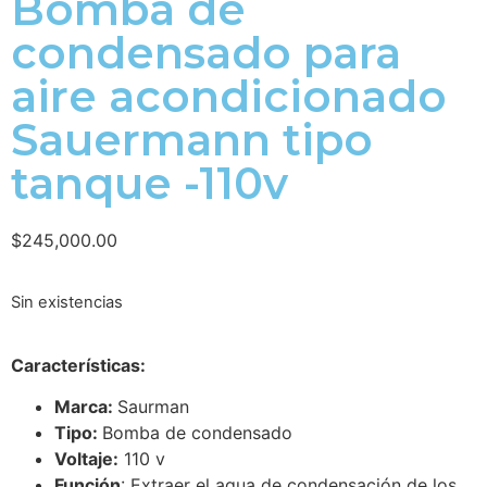
Bomba de
condensado para
aire acondicionado
Sauermann tipo
tanque -110v
$
245,000.00
Sin existencias
Características:
Marca:
Saurman
Tipo:
Bomba de condensado
Voltaje:
110 v
Función
: Extraer el agua de condensación de los