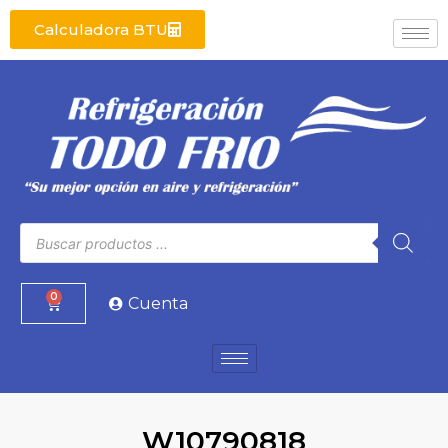
Calculadora BTU
0
Cuenta
W10790818