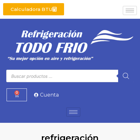
Calculadora BTU
0
Cuenta
refrigeración