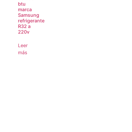
btu
marca
Samsung
refrigerante
R32 a
220v
Leer
más