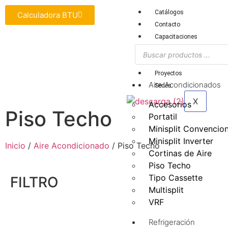
Catálogos
Calculadora BTU
Contacto
Capacitaciones
Actualidad y Noticias
Política de Privacidad
Proyectos
Aire Acondicionados
Sedes
X
Accesorios
Piso Techo
Portatil
Minisplit Convencion
Minisplit Inverter
Inicio
/
Aire Acondicionado
/ Piso Techo
Cortinas de Aire
Piso Techo
Tipo Cassette
FILTRO
Multisplit
VRF
Refrigeración