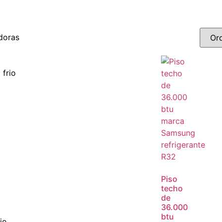
doras
frio
Piso
techo
de
36.000
btu
je